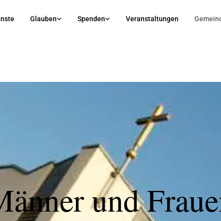
enste
Glauben
Spenden
Veranstaltungen
Gemein
Männer und Fraue