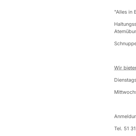
"Alles in
Haltungss
Atemübun
Schnupper
Wir biete
Dienstags
Mittwochs
Anmeldun
Tel. 51 3