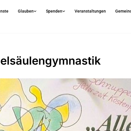
enste
Glauben
Spenden
Veranstaltungen
Gemein
elsäulengymnastik