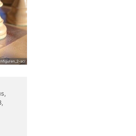
figuren_2-scr
s,
8,