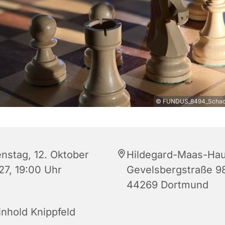
© FUNDUS_8494_Schach
enstag, 12. Oktober
Hildegard-Maas-Hau
27, 19:00 Uhr
Gevelsbergstraße 9
44269 Dortmund
inhold Knippfeld