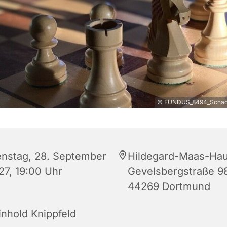
© FUNDUS_8494_Schach
enstag, 28. September
Hildegard-Maas-Hau
27, 19:00 Uhr
Gevelsbergstraße 9
44269 Dortmund
inhold Knippfeld