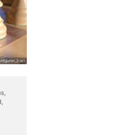
figuren_2-scr
s,
8,