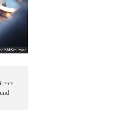
epd bild/Schumann
rener
mund