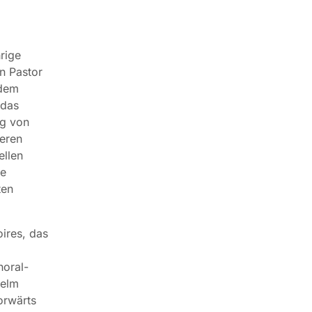
rige
n Pastor
 dem
 das
ng von
eren
ellen
ie
ten
ires, das
horal-
helm
orwärts