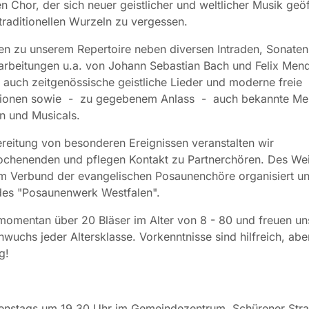
 Chor, der sich neuer geistlicher und weltlicher Musik geöf
traditionellen Wurzeln zu vergessen.
n zu unserem Repertoire neben diversen Intraden, Sonaten
rbeitungen u.a. von Johann Sebastian Bach und Felix Men
 auch zeitgenössische geistliche Lieder und moderne freie
ionen sowie - zu gegebenem Anlass - auch bekannte Me
n und Musicals.
reitung von besonderen Ereignissen veranstalten wir
chenenden und pflegen Kontakt zu Partnerchören. Des Wei
im Verbund der evangelischen Posaunenchöre organisiert u
des "Posaunenwerk Westfalen".
momentan über 20 Bläser im Alter von 8 - 80 und freuen u
wuchs jeder Altersklasse. Vorkenntnisse sind hilfreich, aber
g!
enstags um 19.30 Uhr im Gemeindezentrum, Schürener Str