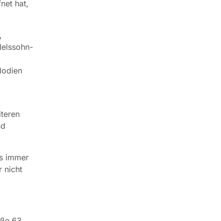
net hat,
,
delssohn-
lodien
teren
nd
ns immer
 nicht
aße 63