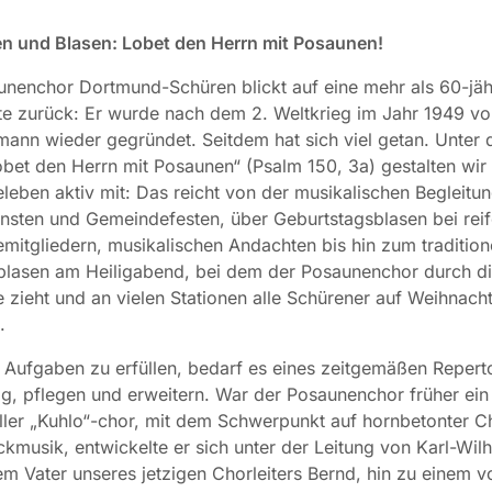
n und Blasen: Lobet den Herrn mit Posaunen!
nenchor Dortmund-Schüren blickt auf eine mehr als 60-jäh
e zurück: Er wurde nach dem 2. Weltkrieg im Jahr 1949 vo
ann wieder gegründet. Seitdem hat sich viel getan. Unter
bet den Herrn mit Posaunen“ (Psalm 150, 3a) gestalten wir
eben aktiv mit: Das reicht von der musikalischen Begleitu
nsten und Gemeindefesten, über Geburtstagsblasen bei reif
itgliedern, musikalischen Andachten bis hin zum tradition
blasen am Heiligabend, bei dem der Posaunenchor durch d
zieht und an vielen Stationen alle Schürener auf Weihnach
.
Aufgaben zu erfüllen, bedarf es eines zeitgemäßen Reperto
ig, pflegen und erweitern. War der Posaunenchor früher ein
eller „Kuhlo“-chor, mit dem Schwerpunkt auf hornbetonter C
kmusik, entwickelte er sich unter der Leitung von Karl-Wil
em Vater unseres jetzigen Chorleiters Bernd, hin zu einem v