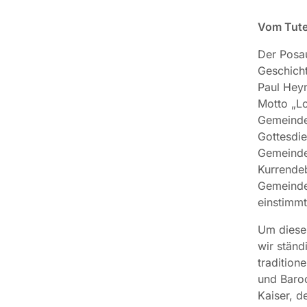
Vom Tute
Der Posau
Geschicht
Paul Heym
Motto „Lo
Gemeindel
Gottesdie
Gemeindem
Kurrende
Gemeinde 
einstimmt
Um diese 
wir ständ
tradition
und Baroc
Kaiser, d