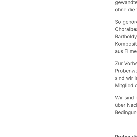
gewandten
ohne die 
So gehöre
Choralbea
Bartholdy
Komposit
aus Filme
Zur Vorbe
Probenwo
sind wir 
Mitglied 
Wir sind 
über Nach
Bedingun
Probe:
di