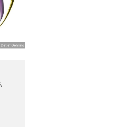
 Detlef Gehring
,