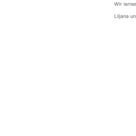
Wir lerne
Liljana u