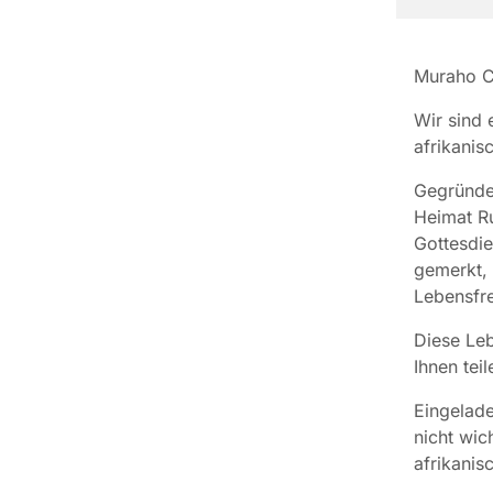
Muraho C
Wir sind 
afrikanis
Gegründet
Heimat Ru
Gottesdie
gemerkt, 
Lebensfre
Diese Le
Ihnen teil
Eingelade
nicht wic
afrikanis