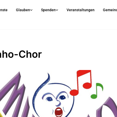
enste
Glauben
Spenden
Veranstaltungen
Gemein
aho-Chor