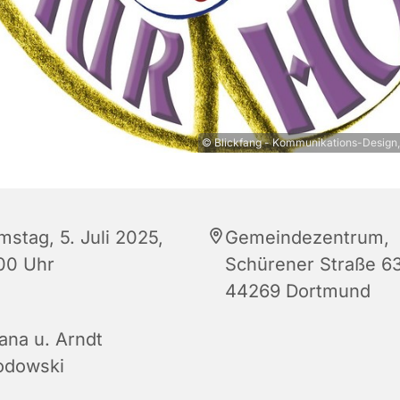
© Blickfang - Kommunikations-Design,
mstag, 5. Juli 2025,
Gemeindezentrum,
:00 Uhr
Schürener Straße 63
44269 Dortmund
jana u. Arndt
odowski