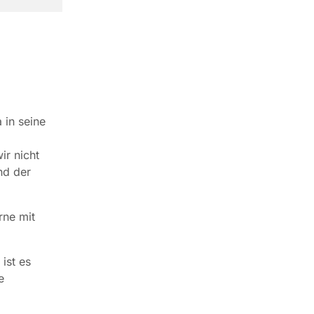
 in seine
ir nicht
nd der
rne mit
ist es
e