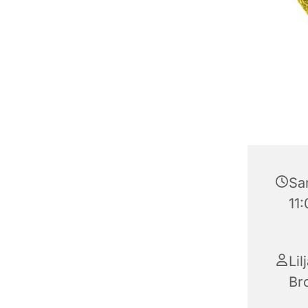
Sa
11
Lil
Br