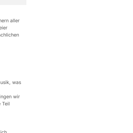
ern aller
eier
chlichen
musik, was
ingen wir
 Teil
ich