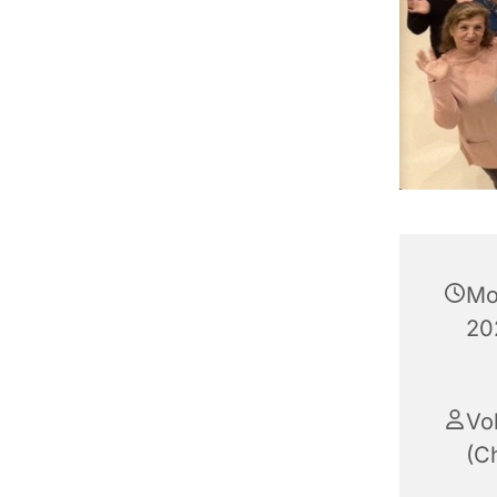
Mo
20
Vo
(Ch