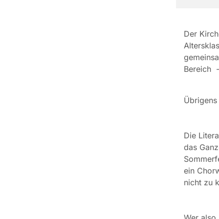
Der Kirch
Alterskla
gemeinsa
Bereich -
Übrigens 
Die Liter
das Ganze
Sommerfes
ein Chorw
nicht zu 
Wer also 