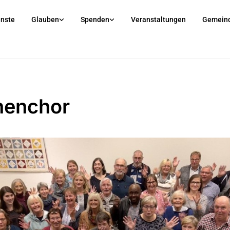
enste
Glauben
Spenden
Veranstaltungen
Gemein
henchor